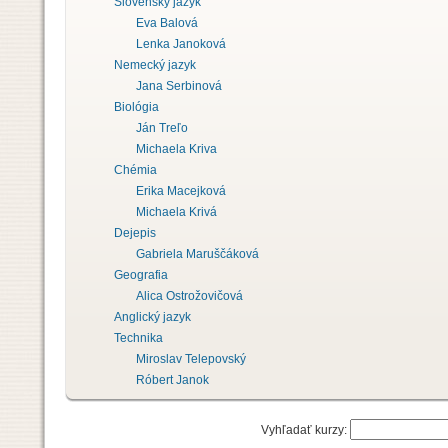
Slovenský jazyk
Eva Balová
Lenka Janoková
Nemecký jazyk
Jana Serbinová
Biológia
Ján Treľo
Michaela Kriva
Chémia
Erika Macejková
Michaela Krivá
Dejepis
Gabriela Maruščáková
Geografia
Alica Ostrožovičová
Anglický jazyk
Technika
Miroslav Telepovský
Róbert Janok
Vyhľadať kurzy: